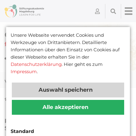
Coachings & Beratungen
Unsere Webseite verwendet Cookies und
Werkzeuge von Drittanbietern. Detaillierte
für Fachkräfte und Interessierte
Informationen über den Einsatz von Cookies auf
dieser Webseite erhalten Sie in der
Datenschutzerklärung
. Hier geht es zum
Impressum
.
Verwandte Themen:
Auswahl speichern
Fort- und Weiterbildungen
Coachings & Beratungen
Alle akzeptieren
Raum für Ihre Themen. Impulse für neue
Schritte.
Standard