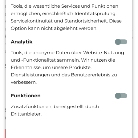
Tools, die wesentliche Services und Funktionen
In unseren individuellen Beratungen und Coachings
ermöglichen, einschließlich Identitätsprüfung,
entwickeln Sie neue Perspektiven und konkrete
Servicekontinuität und Standortsicherheit. Diese
Schritte, die Sie nachhaltig weiterbringen. Lassen Sie
Option kann nicht abgelehnt werden.
uns den Weg gemeinsam gestalten – für mehr Klarheit,
Kraft und Orientierung. Gemeinsam finden wir Ansätze,
Analytik
die entlasten und voranbringen – klar, lösungsorientiert
und praxisnah.
Tools, die anonyme Daten über Website-Nutzung
und -Funktionalität sammeln. Wir nutzen die
Schwerpunkte:
Erkenntnisse, um unsere Produkte,
Dienstleistungen und das Benutzererlebnis zu
individuell nach Absprache
verbessern.
Funktionen
Zusatzfunktionen, bereitgestellt durch
Stimmen Sie Ihre Wünsche mit uns ab und
Drittanbieter.
wir erstellen Ihnen ein individuelles Angebot.
Jetzt beraten lassen!