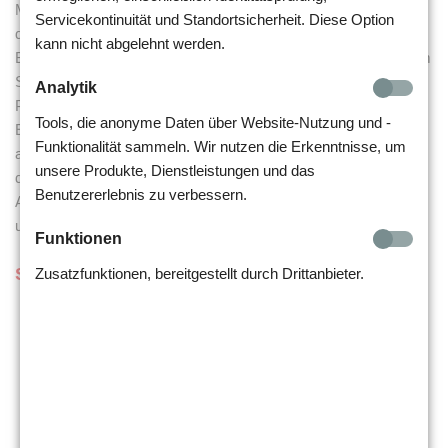
Magdeburg und studierte an der Universität Magdeburg sowie
Servicekontinuität und Standortsicherheit. Diese Option
dem STI Berlin. Sie ist B.A. Organisations- und
kann nicht abgelehnt werden.
Bildungsmanagement und arbeitet als pädagogische Leiterin am
Schulstandort Magdeburg. Als Coach für
Analytik
Persönlichkeitsentwicklung, Trainerin für
Tools, die anonyme Daten über Website-Nutzung und -
Entspannungstechniken, sowie als Genussbotschafterin für
Funktionalität sammeln. Wir nutzen die Erkenntnisse, um
ausgewogene Ernährung (Sarah-Wiener-Stiftung) erweitert sie
unsere Produkte, Dienstleistungen und das
das Angebotsspektrum der Stiftungsakademie zusätzlich.
Benutzererlebnis zu verbessern.
Außerdem ist Sie Expertin für Leitbildentwicklung, Onboarding
und Teambuilding sowie Geschäftsführerin der START gGmbH
Funktionen
Schwerpunkte
Zusatzfunktionen, bereitgestellt durch Drittanbieter.
Englisch
Persönlichkeitsentwicklung
Entspannung
Positive Kommunikation
Leitbildentwicklung
Team Building