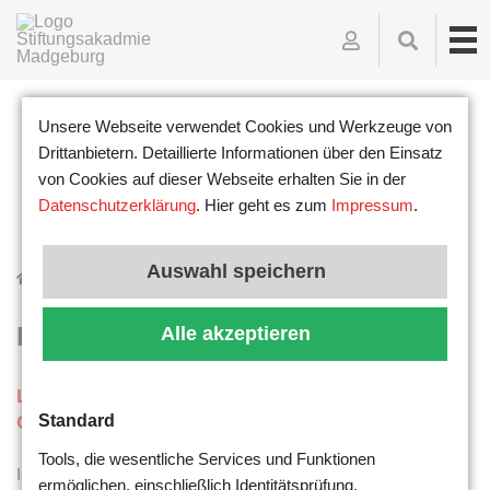
Unsere Webseite verwendet Cookies und Werkzeuge von
Drittanbietern. Detaillierte Informationen über den Einsatz
von Cookies auf dieser Webseite erhalten Sie in der
Datenschutzerklärung
. Hier geht es zum
Impressum
.
Auswahl speichern
Mehr
Dozenten
Isabel Haberland
Isabel Haberland
Alle akzeptieren
Leiterin der Stiftungsakademie,
Genussbotschafterin und Bildungsmanagerin
Standard
Tools, die wesentliche Services und Funktionen
Isabel Haberland ist Gründungsmitglied der Stiftungsakademie
ermöglichen, einschließlich Identitätsprüfung,